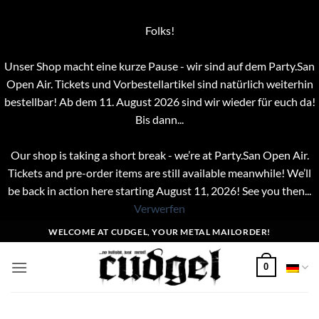
Folks!
Unser Shop macht eine kurze Pause - wir sind auf dem Party.San
Open Air. Tickets und Vorbestellartikel sind natürlich weiterhin
bestellbar! Ab dem 11. August 2026 sind wir wieder für euch da!
Bis dann...
Our shop is taking a short break - we’re at Party.San Open Air.
Tickets and pre-order items are still available meanwhile! We’ll
be back in action here starting August 11, 2026! See you then...
Verwerfen
Zum
WELCOME AT CUDGEL, YOUR METAL MAILORDER!
Inhalt
springen
0