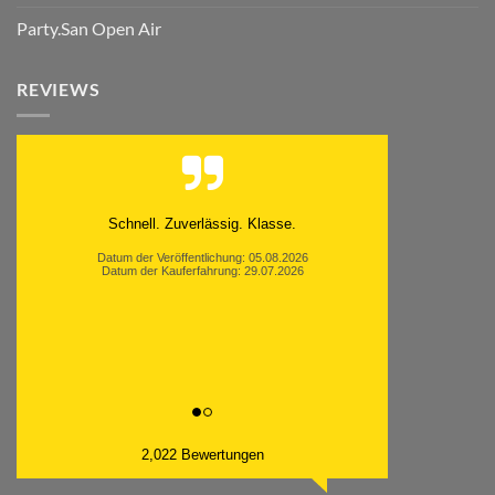
Party.San Open Air
REVIEWS
Moinsen, hat alles super geklappt. Danke ans
Team und weiter so.
Datum der Veröffentlichung: 05.08.2026
Datum der Kauferfahrung: 26.07.2026
2,022 Bewertungen