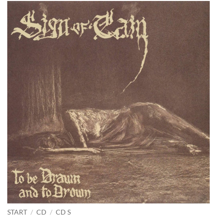
START
/
CD
/
CD S