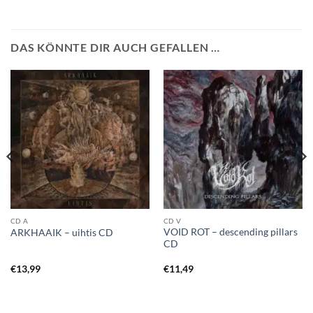
DAS KÖNNTE DIR AUCH GEFALLEN …
CD A
CD V
VOID ROT – descending pillars
ARKHAAIK – uihtis CD
CD
€
13,99
€
11,49