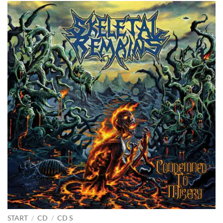
START
/
CD
/
CD S