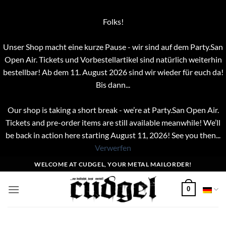
Folks!
Unser Shop macht eine kurze Pause - wir sind auf dem Party.San
Open Air. Tickets und Vorbestellartikel sind natürlich weiterhin
bestellbar! Ab dem 11. August 2026 sind wir wieder für euch da!
Bis dann...
Our shop is taking a short break - we’re at Party.San Open Air.
Tickets and pre-order items are still available meanwhile! We’ll
be back in action here starting August 11, 2026! See you then...
Verwerfen
Zum
WELCOME AT CUDGEL, YOUR METAL MAILORDER!
Inhalt
springen
0