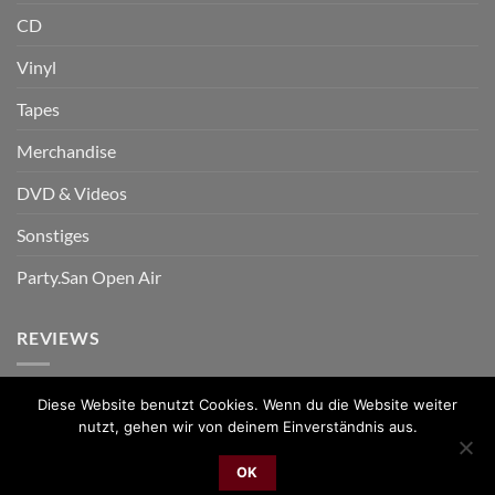
CD
Vinyl
Tapes
Merchandise
DVD & Videos
Sonstiges
Party.San Open Air
REVIEWS
Diese Website benutzt Cookies. Wenn du die Website weiter
nutzt, gehen wir von deinem Einverständnis aus.
PayPal
Bank
Cash
Sepa
MasterCard
Visa
Sofor
Transfer
On
OK
2026 © cudgel Vertrieb - a division of Party.San GmbH