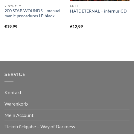
VINYL # - 9
CD H
200 STAB WOUNDS – manual
HATE ETERNAL – infernus CD
manic procedures LP black
€
19,99
€
12,99
SERVICE
Kontakt
Warenkorb
Mein Account
Ticketrückgabe – Way of Darkness