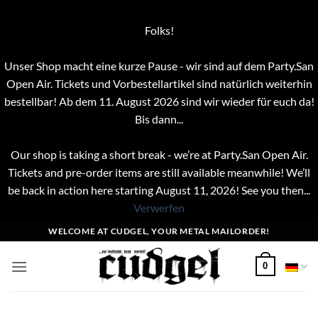
Folks!
Unser Shop macht eine kurze Pause - wir sind auf dem Party.San
Open Air. Tickets und Vorbestellartikel sind natürlich weiterhin
bestellbar! Ab dem 11. August 2026 sind wir wieder für euch da!
Bis dann...
Our shop is taking a short break - we’re at Party.San Open Air.
Tickets and pre-order items are still available meanwhile! We’ll
be back in action here starting August 11, 2026! See you then...
Verwerfen
Zum
WELCOME AT CUDGEL, YOUR METAL MAILORDER!
Inhalt
springen
0