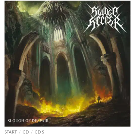
START
/
CD
/
CD S