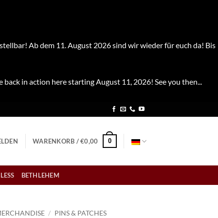
stellbar! Ab dem 11. August 2026 sind wir wieder für euch da! Bis
e back in action here starting August 11, 2026! See you then...
0
LDEN
WARENKORB /
€
0,00
LESS
BETHLEHEM
ERCHANDISE
/
PINS & PATCHES