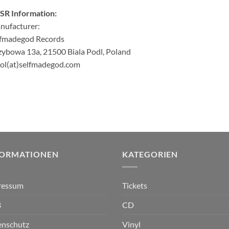
SR Information:
nufacturer:
lfmadegod Records
ybowa 13a, 21500 Biala Podl, Poland
ol(at)selfmadegod.com
FORMATIONEN
KATEGORIEN
ressum
Tickets
B
CD
enschutz
Vinyl