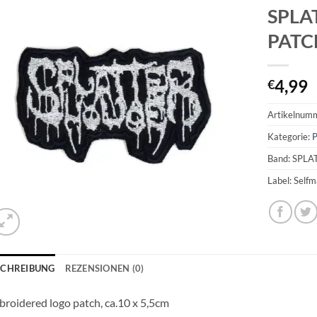
SPLA
PATC
4,99
€
Artikelnum
Kategorie:
P
Band: SPL
Label: Self
SCHREIBUNG
REZENSIONEN (0)
roidered logo patch, ca.10 x 5,5cm