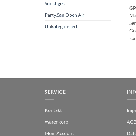
Sonstiges
GP
Party.San Open Air
Ma
Se
Unkategorisiert
Grz
kar
SERVICE
IN
Kontakt
Imp
Warenkorb
AG
Mein Account
Dat