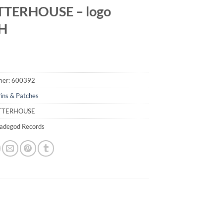
TTERHOUSE – logo
H
mer:
600392
ins & Patches
ATTERHOUSE
madegod Records