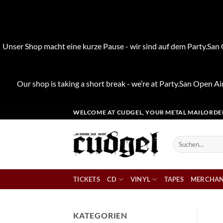
Unser Shop macht eine kurze Pause - wir sind auf dem Party.San O
Our shop is taking a short break - we’re at Party.San Open Air
Zum
WELCOME AT CUDGEL, YOUR METAL MAILORDE
Inhalt
springen
Suchen
nach:
TICKETS
CD
VINYL
TAPES
MERCHAN
KATEGORIEN