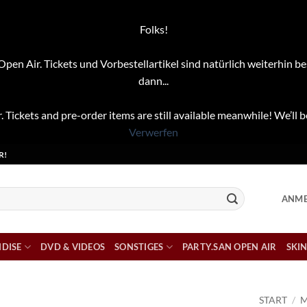
Folks!
pen Air. Tickets und Vorbestellartikel sind natürlich weiterhin be
dann...
. Tickets and pre-order items are still available meanwhile! We’ll b
Verwerfen
R!
ANME
DISE
DVD & VIDEOS
SONSTIGES
PARTY.SAN OPEN AIR
SKIN
START
/
M