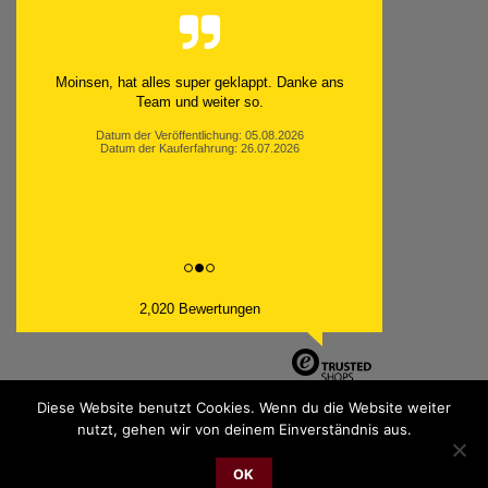
Moinsen, hat alles super geklappt. Danke ans
Team und weiter so.
Datum der Veröffentlichung: 05.08.2026
Datum der Kauferfahrung: 26.07.2026
2,020 Bewertungen
Diese Website benutzt Cookies. Wenn du die Website weiter
nutzt, gehen wir von deinem Einverständnis aus.
PayPal
Bank
Cash
Sepa
MasterCard
Visa
Sofor
Transfer
On
OK