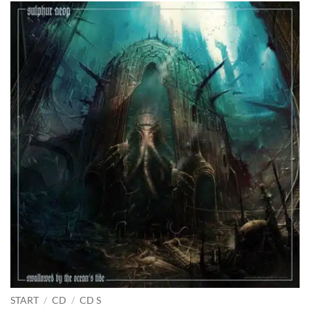
START
/
CD
/
CD S