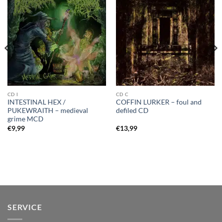
CD I
CD C
INTESTINAL HEX /
COFFIN LURKER – foul and
PUKEWRAITH – medieval
defiled CD
grime MCD
€
9,99
€
13,99
SERVICE