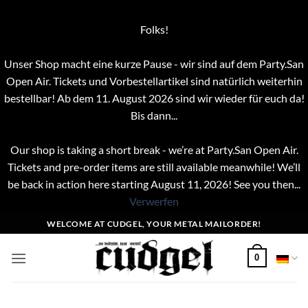
Folks!
Unser Shop macht eine kurze Pause - wir sind auf dem Party.San
Open Air. Tickets und Vorbestellartikel sind natürlich weiterhin
bestellbar! Ab dem 11. August 2026 sind wir wieder für euch da!
Bis dann...
Our shop is taking a short break - we’re at Party.San Open Air.
Tickets and pre-order items are still available meanwhile! We’ll
be back in action here starting August 11, 2026! See you then...
Verwerfen
Zum
WELCOME AT CUDGEL, YOUR METAL MAILORDER!
Inhalt
springen
0