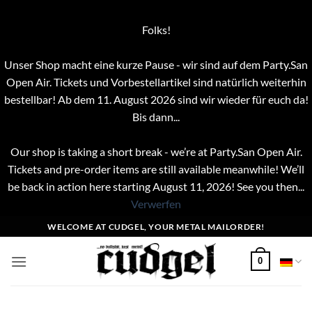
Folks!
Unser Shop macht eine kurze Pause - wir sind auf dem Party.San
Open Air. Tickets und Vorbestellartikel sind natürlich weiterhin
bestellbar! Ab dem 11. August 2026 sind wir wieder für euch da!
Bis dann...
Our shop is taking a short break - we’re at Party.San Open Air.
Tickets and pre-order items are still available meanwhile! We’ll
be back in action here starting August 11, 2026! See you then...
Verwerfen
Zum
WELCOME AT CUDGEL, YOUR METAL MAILORDER!
Inhalt
springen
0