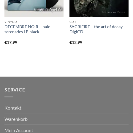
VINYL D
CD S
DECEMBRE NOIR – pale
SACRIFIRE – the art of decay
serenades LP black
DigiCD
€
17,99
€
12,99
SERVICE
Kontakt
Warenkorb
Mein Account