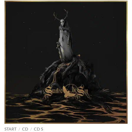
START
/
CD
/
CD S