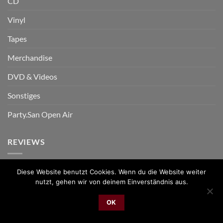
CD
Vinyl
Tapes
Merchandise
DVD & Videos
Sonstiges
Party.San Open Air
REVIEWS
Diese Website benutzt Cookies. Wenn du die Website weiter
nutzt, gehen wir von deinem Einverständnis aus.
OK
Schnell. Zuverlässig. Klasse.
Datum der Veröffentlichung: 05.08.2026