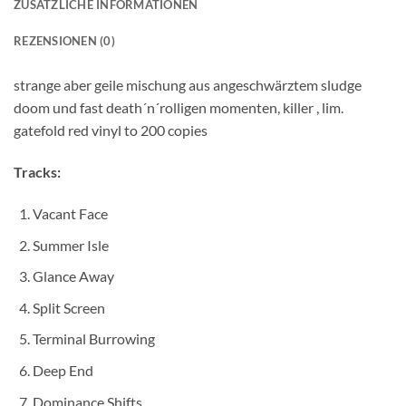
ZUSÄTZLICHE INFORMATIONEN
REZENSIONEN (0)
strange aber geile mischung aus angeschwärztem sludge
doom und fast death´n´rolligen momenten, killer , lim.
gatefold red vinyl to 200 copies
Tracks:
Vacant Face
Summer Isle
Glance Away
Split Screen
Terminal Burrowing
Deep End
Dominance Shifts