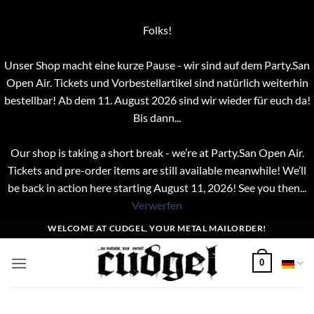
Folks!
Unser Shop macht eine kurze Pause - wir sind auf dem Party.San
Open Air. Tickets und Vorbestellartikel sind natürlich weiterhin
bestellbar! Ab dem 11. August 2026 sind wir wieder für euch da!
Bis dann...
Our shop is taking a short break - we’re at Party.San Open Air.
Tickets and pre-order items are still available meanwhile! We’ll
be back in action here starting August 11, 2026! See you then...
Verwerfen
Zum
WELCOME AT CUDGEL, YOUR METAL MAILORDER!
Inhalt
springen
0