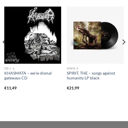
CD J - L
VINYL S
KHASMATA – eerie dismal
SPIRIT, THE – songs against
gateways CD
humanity LP black
€
11,49
€
21,99