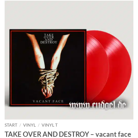
START
/
VINYL
/
VINYL T
TAKE OVER AND DESTROY – vacant face