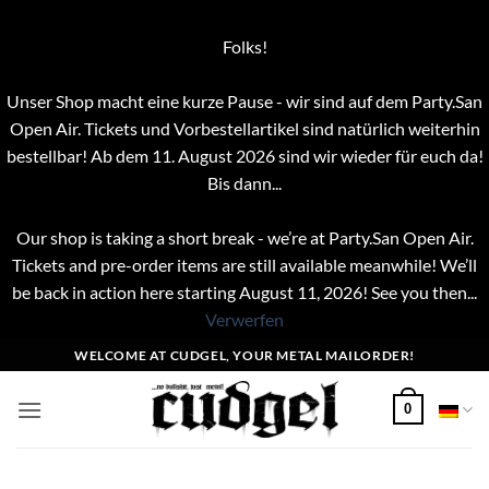
Folks!
Unser Shop macht eine kurze Pause - wir sind auf dem Party.San
Open Air. Tickets und Vorbestellartikel sind natürlich weiterhin
bestellbar! Ab dem 11. August 2026 sind wir wieder für euch da!
Bis dann...
Our shop is taking a short break - we’re at Party.San Open Air.
Tickets and pre-order items are still available meanwhile! We’ll
be back in action here starting August 11, 2026! See you then...
Verwerfen
Zum
WELCOME AT CUDGEL, YOUR METAL MAILORDER!
Inhalt
springen
0