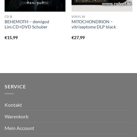
CD B
VINYL M
BEHEMOTH – demigod
MITOCHONDRION –
Lim.CD+DVD Schuber
vitriseptome DLP black
€
15,99
€
27,99
SERVICE
Kontakt
Warenkorb
Mein Account