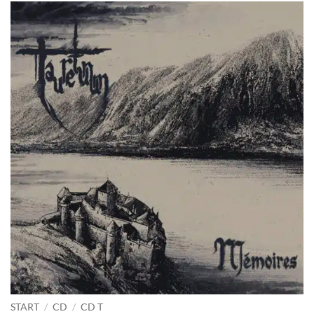
START
/
CD
/
CD T