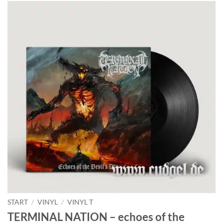
START
/
VINYL
/
VINYL T
TERMINAL NATION – echoes of the