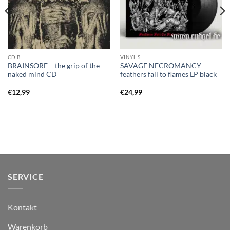
CD B
VINYL S
BRAINSORE – the grip of the
SAVAGE NECROMANCY –
naked mind CD
feathers fall to flames LP black
€
12,99
€
24,99
SERVICE
Kontakt
Warenkorb