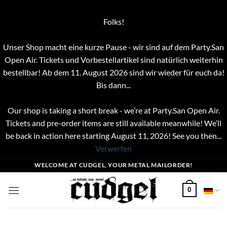
Folks!
Unser Shop macht eine kurze Pause - wir sind auf dem Party.San
Open Air. Tickets und Vorbestellartikel sind natürlich weiterhin
bestellbar! Ab dem 11. August 2026 sind wir wieder für euch da!
Bis dann...
Our shop is taking a short break - we’re at Party.San Open Air.
Tickets and pre-order items are still available meanwhile! We’ll
be back in action here starting August 11, 2026! See you then...
Verwerfen
Zum
WELCOME AT CUDGEL, YOUR METAL MAILORDER!
Inhalt
springen
0