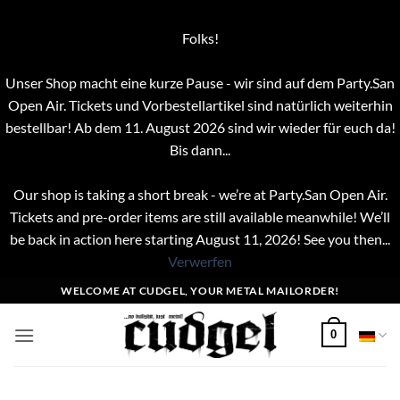
Folks!
Unser Shop macht eine kurze Pause - wir sind auf dem Party.San
Open Air. Tickets und Vorbestellartikel sind natürlich weiterhin
bestellbar! Ab dem 11. August 2026 sind wir wieder für euch da!
Bis dann...
Our shop is taking a short break - we’re at Party.San Open Air.
Tickets and pre-order items are still available meanwhile! We’ll
be back in action here starting August 11, 2026! See you then...
Verwerfen
Zum
WELCOME AT CUDGEL, YOUR METAL MAILORDER!
Inhalt
springen
0