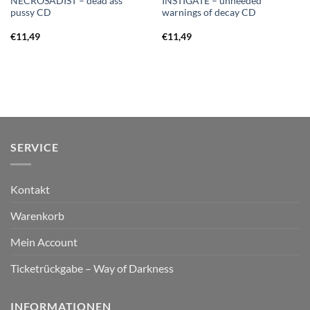
NECROSADIST – dead ass
INSTIGATE – unheeded
pussy CD
warnings of decay CD
€
11,49
€
11,49
SERVICE
Kontakt
Warenkorb
Mein Account
Ticketrückgabe – Way of Darkness
INFORMATIONEN