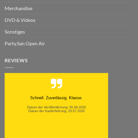
Merchandise
DVD & Videos
Sonstiges
Party.San Open Air
REVIEWS
Moinsen, hat alles super geklappt. Danke ans
Team und weiter so.
Datum der Veröffentlichung: 05.08.2026
Datum der Kauferfahrung: 26.07.2026