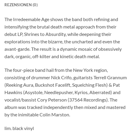
REZENSIONEN (0)
The Irredeemable Age shows the band both refining and
intensifying the brutal death metal approach from their
debut LP, Shrines to Absurdity, while deepening their
explorations into the bizarre, the uncharted and even the
avant-garde. The result is a dynamic mosaic of obsessively
dark, organic, off-kilter and kinetic death metal.
The four-piece band hail from the New York region,
consisting of drummer Nick Crifo, guitarists Terrell Grannum
(Reeking Aura, Buckshot Facelift, Squelching Flesh) & Pat
Hawkins (Asystole, Needlepusher, Kyrios, Aberrated) and
vocalist/bassist Cory Peterson (37564 Recordings). The
album was tracked independently then mixed and mastered
by the inimitable Colin Marston.
lim. black vinyl