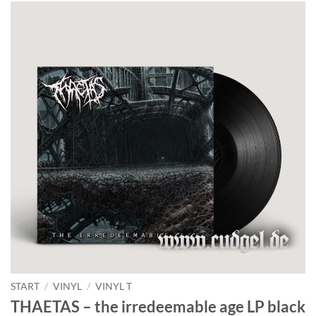
START
/
VINYL
/
VINYL T
THAETAS – the irredeemable age LP black