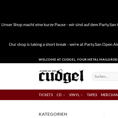
Unser Shop macht eine kurze Pause - wir sind auf dem Party.San O
Our shop is taking a short break - we’re at Party.San Open Air
Zum
WELCOME AT CUDGEL, YOUR METAL MAILORDE
Inhalt
springen
Suchen
nach:
TICKETS
CD
VINYL
TAPES
MERCHAN
KATEGORIEN