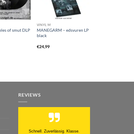
VINYL M
ples of smut DLP
MANEGARM – edsvuren LP
black
€
24,99
REVIEWS
Moinsen, hat alles super geklappt.