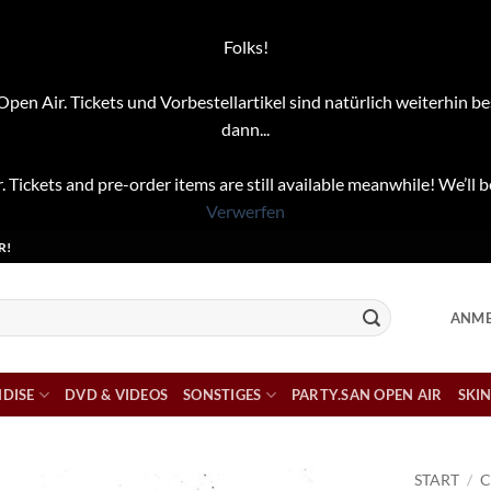
Folks!
pen Air. Tickets und Vorbestellartikel sind natürlich weiterhin be
dann...
. Tickets and pre-order items are still available meanwhile! We’ll b
Verwerfen
R!
ANME
DISE
DVD & VIDEOS
SONSTIGES
PARTY.SAN OPEN AIR
SKIN
START
/