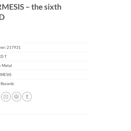
ESIS – the sixth
CD
9
mer:
217931
CD T
k Metal
RMESIS
 Records