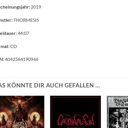
cheinungsjahr:
2019
stler:
THORMESIS
eldauer:
44:07
rmat:
CD
N:
4042564190946
AS KÖNNTE DIR AUCH GEFALLEN …