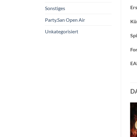
Ers
Sonstiges
Party.San Open Air
Kün
Unkategorisiert
Spi
Fo
EA
D