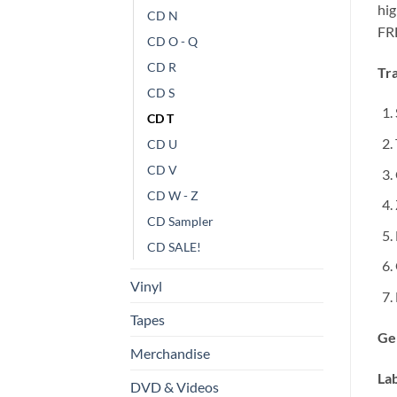
hig
CD N
FRE
CD O - Q
CD R
Tra
CD S
CD T
CD U
CD V
CD W - Z
CD Sampler
CD SALE!
Vinyl
Tapes
Ge
Merchandise
Lab
DVD & Videos