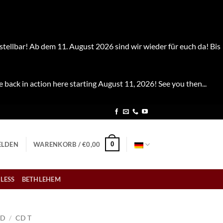
stellbar! Ab dem 11. August 2026 sind wir wieder für euch da! Bis
e back in action here starting August 11, 2026! See you then...
0
LDEN
WARENKORB /
€
0,00
LESS
BETHLEHEM
CD
/
CD T