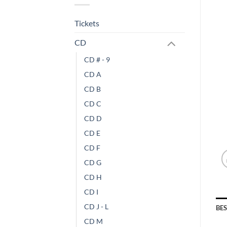
Tickets
CD
CD # - 9
CD A
CD B
CD C
CD D
CD E
CD F
CD G
CD H
CD I
CD J - L
BE
CD M