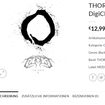
THORM
Digi
12,9
€
Artikelnum
Kategorie:
Genre: Blac
Band: THO
Label: MDD
SCHREIBUNG
ZUSÄTZLICHE INFORMATIONEN
REZENSIONEN (0)