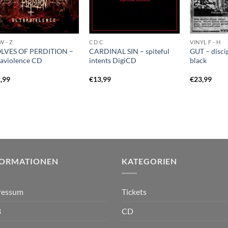
W - Z
CD C
VINYL F - H
LVES OF PERDITION –
CARDINAL SIN – spiteful
GUT – disci
raviolence CD
intents DigiCD
black
,99
€
13,99
€
23,99
FORMATIONEN
KATEGORIEN
ressum
Tickets
B
CD