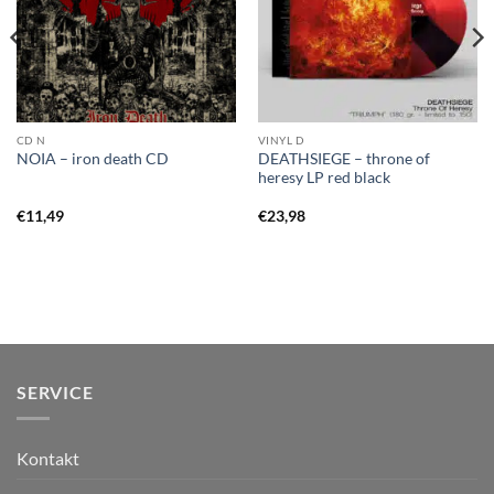
CD N
VINYL D
DEATHSIEGE – throne of
NOIA – iron death CD
heresy LP red black
€
11,49
€
23,98
SERVICE
Kontakt