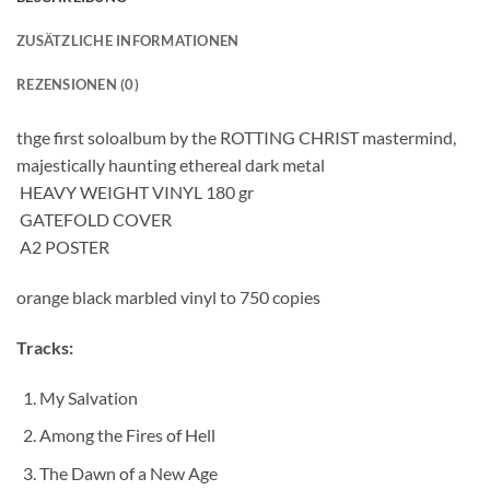
ZUSÄTZLICHE INFORMATIONEN
REZENSIONEN (0)
thge first soloalbum by the ROTTING CHRIST mastermind,
majestically haunting ethereal dark metal
 HEAVY WEIGHT VINYL 180 gr
 GATEFOLD COVER
 A2 POSTER
orange black marbled vinyl to 750 copies
Tracks:
My Salvation
Among the Fires of Hell
The Dawn of a New Age