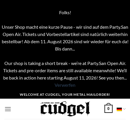
Folks!
Unser Shop macht eine kurze Pause - wir sind auf dem Party.San
Open Air. Tickets und Vorbestellartikel sind natürlich weiterhin
bestellbar! Ab dem 11. August 2026 sind wir wieder für euch da!
Bis dann...
Our shop is taking a short break - we’re at Party.San Open Air.
Tickets and pre-order items are still available meanwhile! We’ll
be back in action here starting August 11, 2026! See you then...
Verwerfen
Zum
WELCOME AT CUDGEL, YOUR METAL MAILORDER!
Inhalt
springen
0