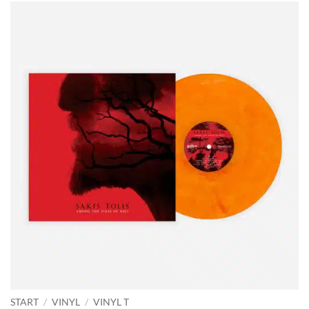
START
/
VINYL
/
VINYL T