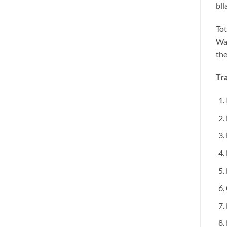
bll
Tot
War
the
Tra