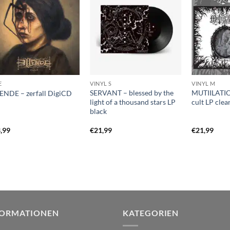
E
VINYL S
VINYL M
SERVANT – blessed by the
MUTIILATIO
ENDE – zerfall DigiCD
light of a thousand stars LP
cult LP clea
black
,99
€
21,99
€
21,99
FORMATIONEN
KATEGORIEN