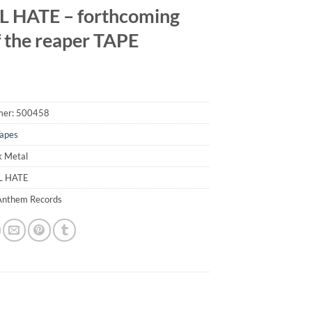
 HATE – forthcoming
f the reaper TAPE
mer:
500458
apes
k Metal
L HATE
 Anthem Records