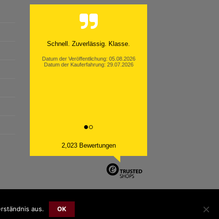
Moinsen, hat alles super geklappt.
Danke ans Team und weiter so.
Datum der Veröffentlichung: 05.08.2026
Datum der Kauferfahrung: 26.07.2026
2,023 Bewertungen
rständnis aus.
Bank
Cash
Sepa
MasterCard
Visa
Sofort
OK