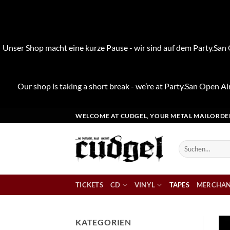
Unser Shop macht eine kurze Pause - wir sind auf dem Party.San O
Our shop is taking a short break - we’re at Party.San Open Air
Zum
WELCOME AT CUDGEL, YOUR METAL MAILORDE
Inhalt
springen
Suchen
nach:
TICKETS
CD
VINYL
TAPES
MERCHAN
KATEGORIEN