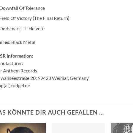
Downfall Of Tolerance
Field Of Victory (The Final Return)
Dødsmarsj Til Helvete
nres:
Black Metal
SR Information:
nufacturer:
r Anthem Records
hwanseestraße 20; 99423 Weimar, Germany
p(at)cudgel.de
AS KÖNNTE DIR AUCH GEFALLEN …