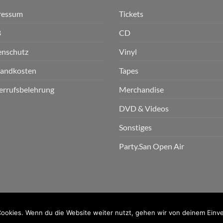
ressum
Tickets
B
CD
enschutz
Vinyl
sandkosten
Tapes
errufsbelehrung
Merchandise
DVD & Videos
Sonstiges
Party.San Open Air
n GmbH
ookies. Wenn du die Website weiter nutzt, gehen wir von deinem Einve
PayPal