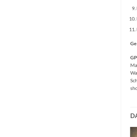
Ge
GP
Ma
Wa
Sc
sho
D