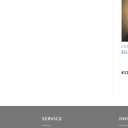
CD I
CD S
CD 
IN THE WOODS – diversum
SACCAGE – charogne MCD
ELL
CD
€
14,99
€
8,99
€
13
SERVICE
IN