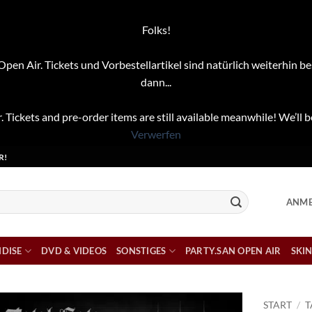
Folks!
pen Air. Tickets und Vorbestellartikel sind natürlich weiterhin be
dann...
. Tickets and pre-order items are still available meanwhile! We’ll b
Verwerfen
R!
ANME
DISE
DVD & VIDEOS
SONSTIGES
PARTY.SAN OPEN AIR
SKIN
START
/
T