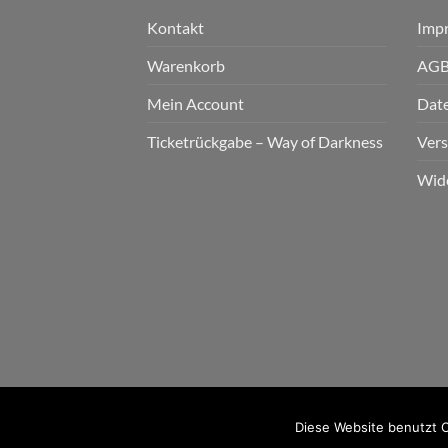
Kontakt
Imp
Warenkorb
AG
Mein Account
Dat
Ticketrückgabe – Way of Darkness
Ver
Wid
2026 © cudgel Vertrieb - a division of Party.Sa
Diese Website benutzt C