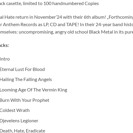
ack casette, limited to 100 handnumbered Copies
al Hate return in November’24 with their 6th album! „Forthcoming
 Anthem Records as LP, CD and TAPE! In their 24-year band histo
mselves: uncompromising, angry old school Black Metal in its pur
cks:
Intro
Eternal Lust For Blood
Hailing The Falling Angels
Looming Age Of The Vermin King
Burn With Your Prophet
Coldest Wrath
Djevelens Legioner
Death, Hate, Eradicate