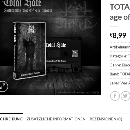
TOTAL
age o
8,99
€
Artikelnum
Kategorie:
T
Genre: Blac
Band: TOTA
Label: War
SCHREIBUNG
ZUSÄTZLICHE INFORMATIONEN
REZENSIONEN (0)