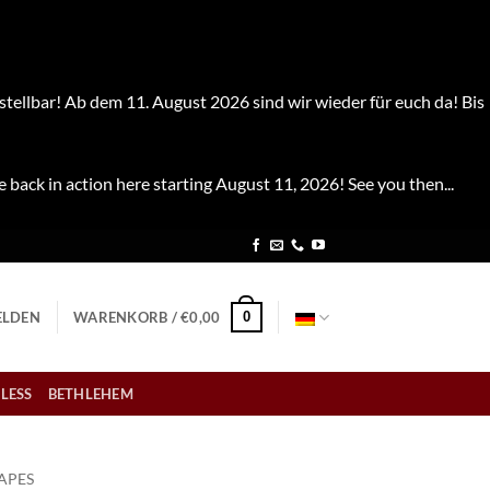
stellbar! Ab dem 11. August 2026 sind wir wieder für euch da! Bis
e back in action here starting August 11, 2026! See you then...
0
LDEN
WARENKORB /
€
0,00
LESS
BETHLEHEM
APES