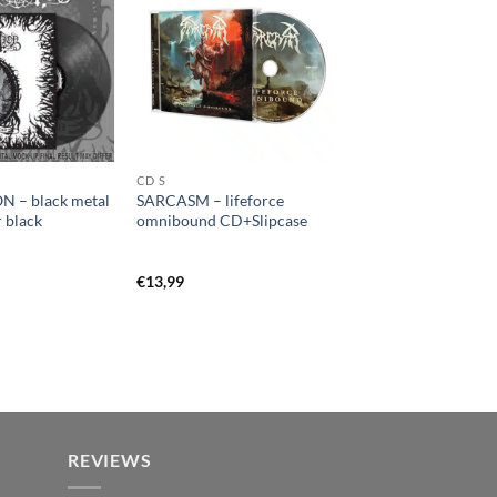
CD S
N – black metal
SARCASM – lifeforce
r black
omnibound CD+Slipcase
€
13,99
REVIEWS