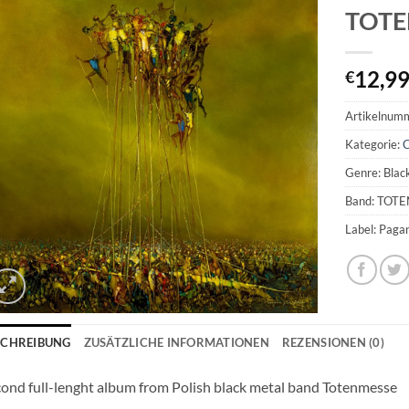
TOTEN
12,9
€
Artikelnum
Kategorie:
Genre: Blac
Band: TOT
Label: Paga
SCHREIBUNG
ZUSÄTZLICHE INFORMATIONEN
REZENSIONEN (0)
ond full-lenght album from Polish black metal band Totenmesse