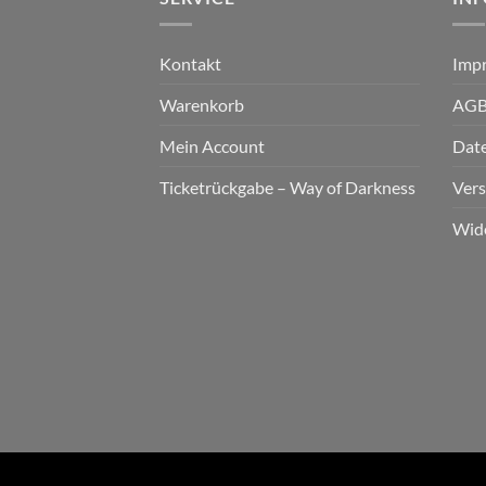
Kontakt
Imp
Warenkorb
AG
Mein Account
Dat
Ticketrückgabe – Way of Darkness
Ver
Wid
2026 © cudgel Vertrieb - a division of Party.Sa