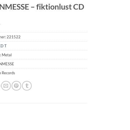
MESSE – fiktionlust CD
9
mer:
221522
CD T
k Metal
ENMESSE
n Records