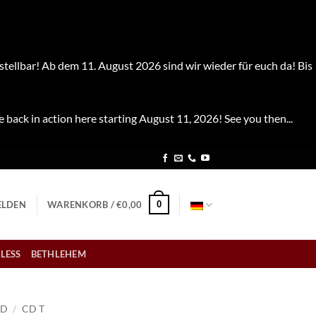
stellbar! Ab dem 11. August 2026 sind wir wieder für euch da! Bis
e back in action here starting August 11, 2026! See you then...
0
LDEN
WARENKORB /
€
0,00
LESS
BETHLEHEM
CD
/
CD T