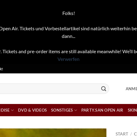
Folks!
pen Air. Tickets und Vorbestellartikel sind natürlich weiterhin be
dann...
. Tickets and pre-order items are still available meanwhile! We’ll b
Verwerfen
R!
ANME
DISE
DVD & VIDEOS
SONSTIGES
PARTY.SAN OPEN AIR
SKIN
START
/