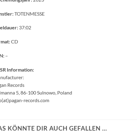
stler:
TOTENMESSE
eldauer:
37:02
rmat:
CD
N:
–
SR Information:
nufacturer:
gan Records
dmanna 5, 86-100 Sulnowo, Poland
o(at)pagan-records.com
AS KÖNNTE DIR AUCH GEFALLEN …