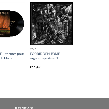
CD F
 – themes pour
FORBIDDEN TOMB –
 LP black
regnum spiritus CD
€
11,49
REVIEWS