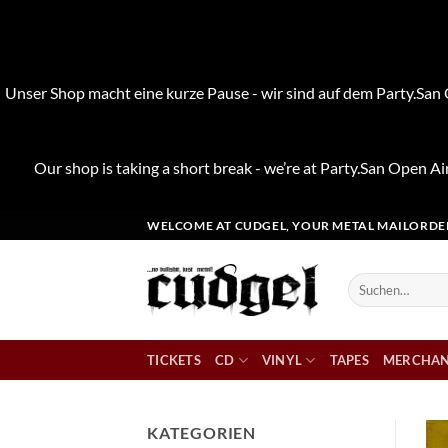
Unser Shop macht eine kurze Pause - wir sind auf dem Party.San O
Our shop is taking a short break - we’re at Party.San Open Air
Zum
WELCOME AT CUDGEL, YOUR METAL MAILORDE
Inhalt
springen
Suchen
nach:
TICKETS
CD
VINYL
TAPES
MERCHAN
KATEGORIEN