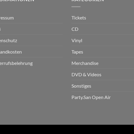
ressum
Tickets
B
CD
enschutz
Vinyl
sandkosten
Tapes
errufsbelehrung
Merchandise
DVD & Videos
Sonstiges
Party.San Open Air
n GmbH