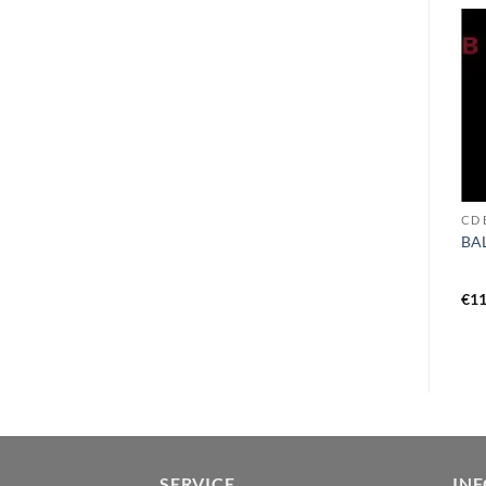
CD V
VINYL A
CD 
ANTE-INFERNO –
VLTIMAS – epic DigiCD
BA
antediluvian dreamscapes
LP black
€
15,99
€
17,99
€
11
SERVICE
IN