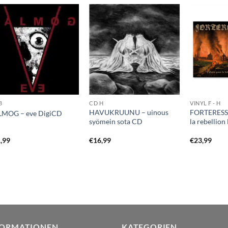
B
CD H
VINYL F - H
HAVUKRUUNU – uinous
FORTERESSE
LMOG – eve DigiCD
syömein sota CD
la rebellion
,99
€
16,99
€
23,99
FORMATIONEN
KATEGORIEN