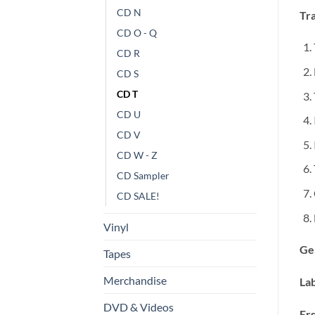
CD N
Tra
CD O - Q
CD R
CD S
CD T
CD U
CD V
CD W - Z
CD Sampler
CD SALE!
Vinyl
Ge
Tapes
Merchandise
Lab
DVD & Videos
Ers