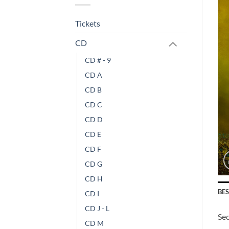
Tickets
CD
CD # - 9
CD A
CD B
CD C
CD D
CD E
CD F
CD G
CD H
BE
CD I
CD J - L
Sec
CD M