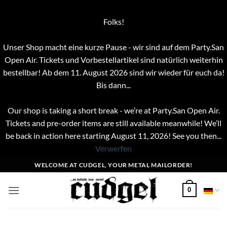
Folks!
Unser Shop macht eine kurze Pause - wir sind auf dem Party.San
Open Air. Tickets und Vorbestellartikel sind natürlich weiterhin
bestellbar! Ab dem 11. August 2026 sind wir wieder für euch da!
Bis dann...
Our shop is taking a short break - we’re at Party.San Open Air.
Tickets and pre-order items are still available meanwhile! We’ll
be back in action here starting August 11, 2026! See you then...
Verwerfen
Zum
WELCOME AT CUDGEL, YOUR METAL MAILORDER!
Inhalt
springen
0