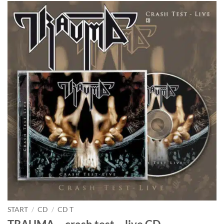
START
/
CD
/
CD T