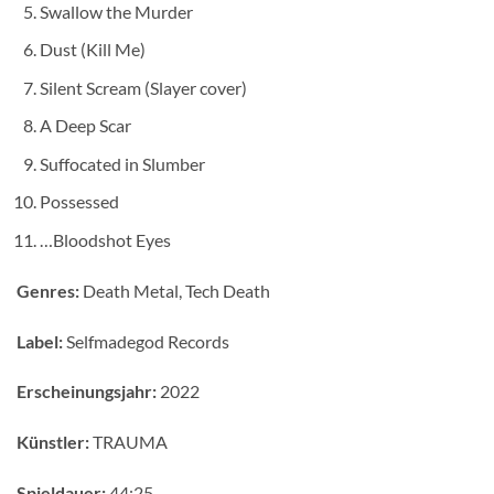
Swallow the Murder
Dust (Kill Me)
Silent Scream (Slayer cover)
A Deep Scar
Suffocated in Slumber
Possessed
…Bloodshot Eyes
Genres:
Death Metal, Tech Death
Label:
Selfmadegod Records
Erscheinungsjahr:
2022
Künstler:
TRAUMA
Spieldauer:
44:25