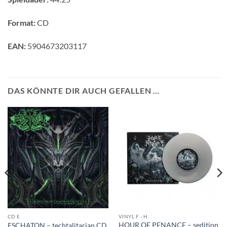
Format:
CD
EAN:
5904673203117
DAS KÖNNTE DIR AUCH GEFALLEN …
CD E
VINYL F - H
HOUR OF PENANCE – sedition
ESCHATON – techtalitarian CD