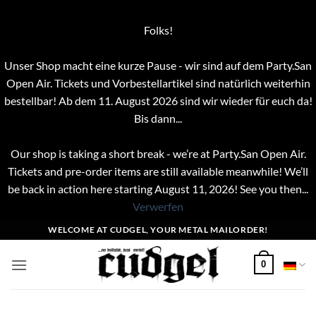
Folks!
Unser Shop macht eine kurze Pause - wir sind auf dem Party.San
Open Air. Tickets und Vorbestellartikel sind natürlich weiterhin
bestellbar! Ab dem 11. August 2026 sind wir wieder für euch da!
Bis dann...
Our shop is taking a short break - we’re at Party.San Open Air.
Tickets and pre-order items are still available meanwhile! We’ll
be back in action here starting August 11, 2026! See you then...
Verwerfen
Zum
WELCOME AT CUDGEL, YOUR METAL MAILORDER!
Inhalt
springen
0