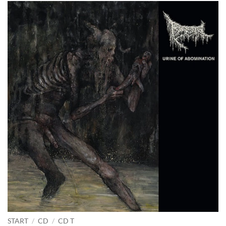
START
/
CD
/
CD T