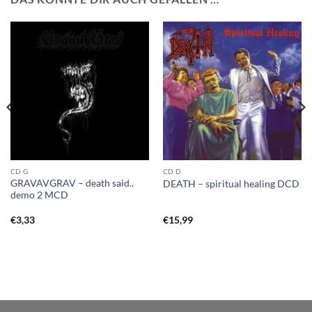
CD G
CD D
GRAVAVGRAV – death said..
DEATH – spiritual healing DCD
demo 2 MCD
€
3,33
€
15,99