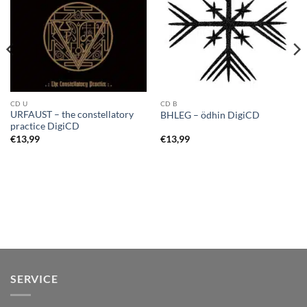
CD U
CD B
URFAUST – the constellatory
BHLEG – ödhin DigiCD
practice DigiCD
€
13,99
€
13,99
SERVICE