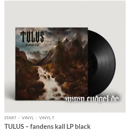
START
/
VINYL
/
VINYL T
TULUS – fandens kall LP black