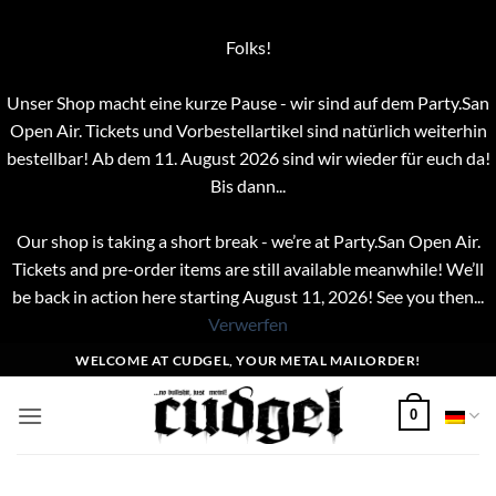
Folks!
Unser Shop macht eine kurze Pause - wir sind auf dem Party.San
Open Air. Tickets und Vorbestellartikel sind natürlich weiterhin
bestellbar! Ab dem 11. August 2026 sind wir wieder für euch da!
Bis dann...
Our shop is taking a short break - we’re at Party.San Open Air.
Tickets and pre-order items are still available meanwhile! We’ll
be back in action here starting August 11, 2026! See you then...
Verwerfen
Zum
WELCOME AT CUDGEL, YOUR METAL MAILORDER!
Inhalt
springen
0