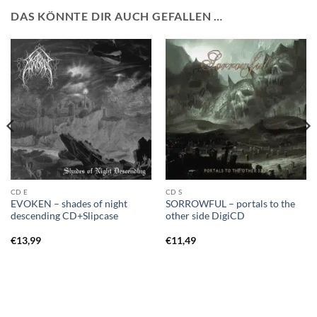
DAS KÖNNTE DIR AUCH GEFALLEN …
CD E
CD S
EVOKEN – shades of night
SORROWFUL – portals to the
descending CD+Slipcase
other side DigiCD
€
13,99
€
11,49