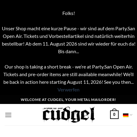
Folks!
Unser Shop macht eine kurze Pause - wir sind auf dem Party.San
Open Air. Tickets und Vorbestellartikel sind natürlich weiterhin
bestellbar! Ab dem 11. August 2026 sind wir wieder für euch da!
Bis dann...
Our shop is taking a short break - we’re at Party.San Open Air.
Tickets and pre-order items are still available meanwhile! We’ll
be back in action here starting August 11, 2026! See you then...
Verwerfen
Zum
WELCOME AT CUDGEL, YOUR METAL MAILORDER!
Inhalt
springen
0