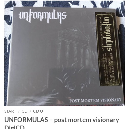
START
/
CD
/
CD U
UNFORMULAS – post mortem visionary
DigiCD