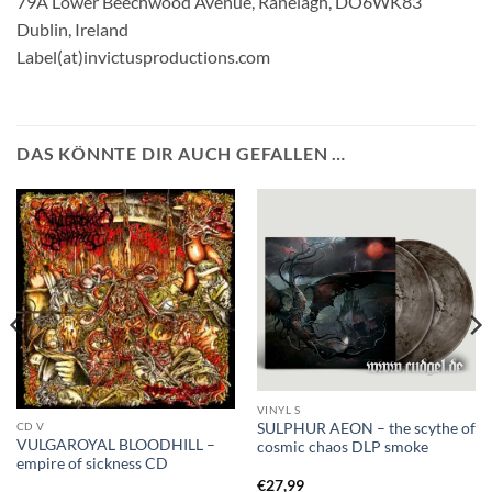
79A Lower Beechwood Avenue, Ranelagh, DO6WK83
Dublin, Ireland
Label(at)invictusproductions.com
DAS KÖNNTE DIR AUCH GEFALLEN …
VINYL S
SULPHUR AEON – the scythe of
CD V
VULGAROYAL BLOODHILL –
cosmic chaos DLP smoke
empire of sickness CD
€
27,99