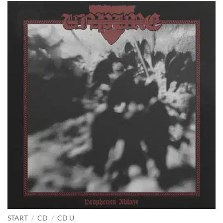
START
/
CD
/
CD U