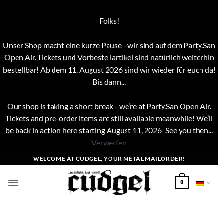
Folks!
Unser Shop macht eine kurze Pause - wir sind auf dem Party.San
Open Air. Tickets und Vorbestellartikel sind natürlich weiterhin
bestellbar! Ab dem 11. August 2026 sind wir wieder für euch da!
Bis dann...
Our shop is taking a short break - we’re at Party.San Open Air.
Tickets and pre-order items are still available meanwhile! We’ll
be back in action here starting August 11, 2026! See you then...
Verwerfen
Zum
WELCOME AT CUDGEL, YOUR METAL MAILORDER!
Inhalt
springen
0