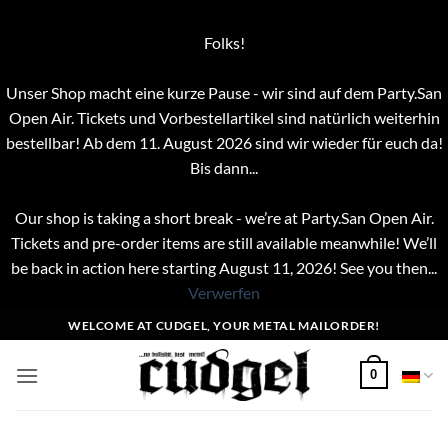
Folks!
Unser Shop macht eine kurze Pause - wir sind auf dem Party.San
Open Air. Tickets und Vorbestellartikel sind natürlich weiterhin
bestellbar! Ab dem 11. August 2026 sind wir wieder für euch da!
Bis dann...
Our shop is taking a short break - we’re at Party.San Open Air.
Tickets and pre-order items are still available meanwhile! We’ll
be back in action here starting August 11, 2026! See you then...
Verwerfen
Zum
WELCOME AT CUDGEL, YOUR METAL MAILORDER!
Inhalt
springen
0