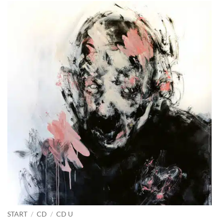
START
/
CD
/
CD U