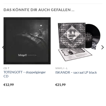
DAS KÖNNTE DIR AUCH GEFALLEN …
CD T
VINYL I - L
TOTENGOTT – doppelgänger
ISKANDR – sacraal LP black
CD
€
12,99
€
21,99