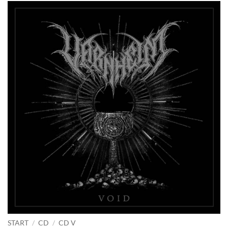
START
/
CD
/
CD V