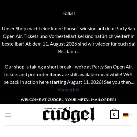
Folks!
Unser Shop macht eine kurze Pause - wir sind auf dem Party.San
Open Air. Tickets und Vorbestellartikel sind natürlich weiterhin
bestellbar! Ab dem 11. August 2026 sind wir wieder für euch da!
Bis dann...
Our shop is taking a short break - we’re at Party.San Open Air.
Tickets and pre-order items are still available meanwhile! We’ll
be back in action here starting August 11, 2026! See you then...
Verwerfen
Zum
WELCOME AT CUDGEL, YOUR METAL MAILORDER!
Inhalt
springen
0