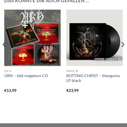
DAS KÖNNTE DIR AUCH GEFALLEN …
CD U
VINYL R
ROTTING CHRIST – theogonia
URN – 666 megatons CD
LP black
€
13,99
€
23,99