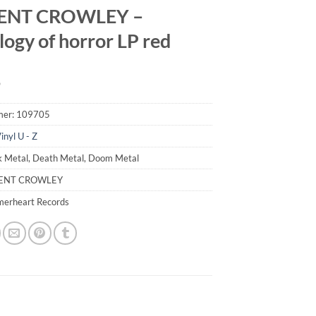
ENT CROWLEY –
logy of horror LP red
9
mer:
109705
inyl U - Z
k Metal, Death Metal, Doom Metal
CENT CROWLEY
merheart Records