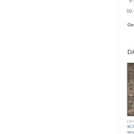
Ge
D
HOODED ZIPPER
CD S
CD 
GORGOROTH – PSOA2025
SC
SHAGOR – lyksalver DigiCD
Hooded Zipper
vir