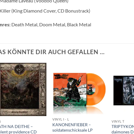
Madame Laveau (Voodoo Queen)
Killer (King Diamond Cover, CD Bonustrack)
nres:
Death Metal, Doom Metal, Black Metal
AS KÖNNTE DIR AUCH GEFALLEN …
VINYL I - L
S
VINYL T
KANONENFIEBER –
ATH NA DEITHE –
TRIPTYKON 
soldatenschicksale LP
ulent providence CD
daimones DL