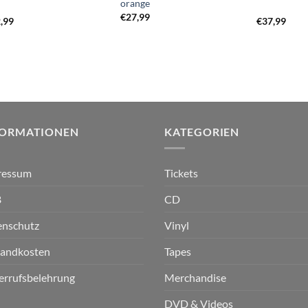
orange
€
27,99
,99
€
37,99
FORMATIONEN
KATEGORIEN
ressum
Tickets
B
CD
enschutz
Vinyl
sandkosten
Tapes
errufsbelehrung
Merchandise
DVD & Videos