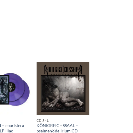
CD J - L
– eparistera
KÖNIGREICHSSAAL –
P lilac
psalmen’o’delirium CD