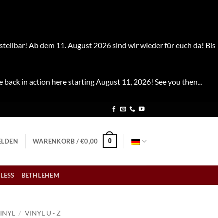
stellbar! Ab dem 11. August 2026 sind wir wieder für euch da! Bis
e back in action here starting August 11, 2026! See you then...
0
LDEN
WARENKORB /
€
0,00
LESS
BETHLEHEM
INYL
/
VINYL U - Z