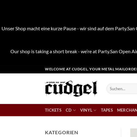
Unser Shop macht eine kurze Pause - wir sind auf dem Party.San O
Our shop is taking a short break - we’re at Party.San Open Air
Zum
WELCOME AT CUDGEL, YOUR METAL MAILORDE
Inhalt
springen
Suchen
nach:
TICKETS
CD
VINYL
TAPES
MERCHAN
KATEGORIEN