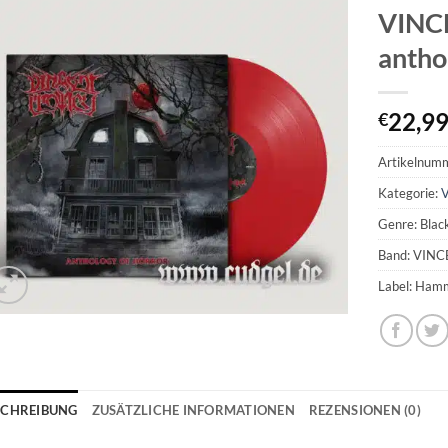
VINC
antho
22,9
€
Artikelnum
Kategorie:
V
Genre: Blac
Band: VIN
Label: Ham
SCHREIBUNG
ZUSÄTZLICHE INFORMATIONEN
REZENSIONEN (0)