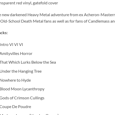
nsparent red vinyl, gatefold cover
e new darkened Heavy Metal adventure from ex Acheron-Masterm
 Old-School Death Metal fans as well as for fans of Candlemass an
cks:
Intro VI VI VI
Amityvilles Horror
That Which Lurks Below the Sea
Under the Hanging Tree
Nowhere to Hyde
Blood Moon Lycanthropy
Gods of Crimson Cullings
Coupe De Poudre