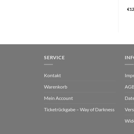
€
49,99
€
13,99
€
12
SERVICE
IN
Kontakt
Imp
Warenkorb
AG
Mein Account
Dat
Ticketrückgabe – Way of Darkness
Ver
Wid