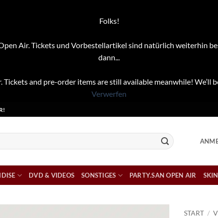
Folks!
pen Air. Tickets und Vorbestellartikel sind natürlich weiterhin be
dann...
. Tickets and pre-order items are still available meanwhile! We’ll b
Verwerfen
R!
ANME
DISE
DVD & VIDEOS
SONSTIGES
PARTY.SAN OPEN AIR
SKIN
START
/
V