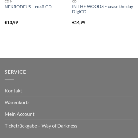
CD N
CD I
IN THE WOODS – cease the day
NEKRODEUS – ruaß CD
DigiCD
€
13,99
€
14,99
SERVICE
Kontakt
Warenkorb
Mein Account
Ticketrückgabe – Way of Darkness