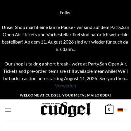
Folks!
Unser Shop macht eine kurze Pause - wir sind auf dem Party.San
Open Air. Tickets und Vorbestellartikel sind natürlich weiterhin
bestellbar! Ab dem 11. August 2026 sind wir wieder für euch da!
Bis dann...
Our shop is taking a short break - we’re at Party.San Open Air.
Tickets and pre-order items are still available meanwhile! We’ll
be back in action here starting August 11, 2026! See you then...
Verwerfen
Zum
WELCOME AT CUDGEL, YOUR METAL MAILORDER!
Inhalt
springen
0