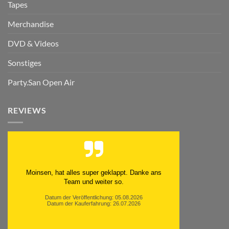
Tapes
Merchandise
DVD & Videos
Sonstiges
Party.San Open Air
REVIEWS
Moinsen, hat alles super geklappt. Danke ans
Team und weiter so.
Datum der Veröffentlichung: 05.08.2026
Datum der Kauferfahrung: 26.07.2026