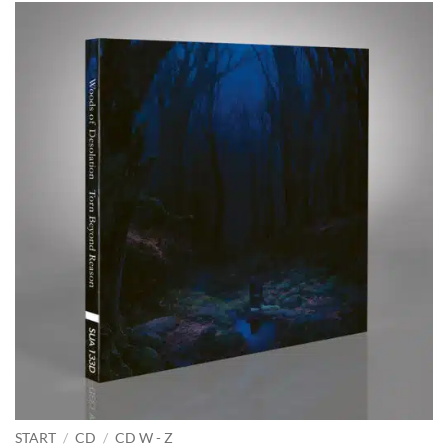
START
/
CD
/
CD W - Z