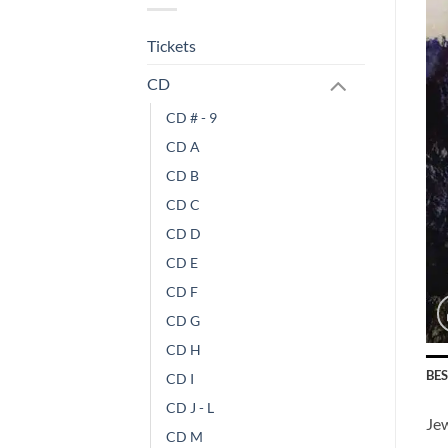
Tickets
CD
CD # - 9
CD A
CD B
CD C
CD D
CD E
CD F
CD G
CD H
BE
CD I
CD J - L
Je
CD M