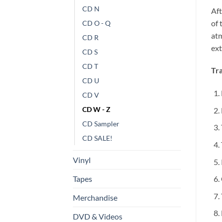
CD N
Aft
of 
CD O - Q
atm
CD R
ext
CD S
CD T
Tra
CD U
CD V
CD W - Z
CD Sampler
CD SALE!
Vinyl
Tapes
Merchandise
DVD & Videos