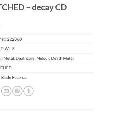
CHED – decay CD
9
mer:
222860
D W - Z
h Metal, Deathcore, Melodic Death Metal
TCHED
l Blade Records