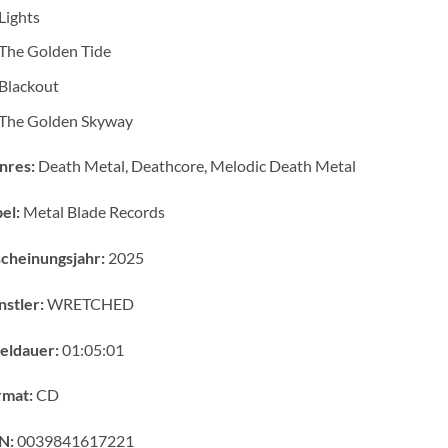
Lights
The Golden Tide
Blackout
The Golden Skyway
nres:
Death Metal, Deathcore, Melodic Death Metal
el:
Metal Blade Records
cheinungsjahr:
2025
stler:
WRETCHED
eldauer:
01:05:01
rmat:
CD
N:
0039841617221