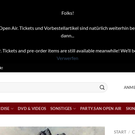
Folks!
pen Air. Tickets und Vorbestellartikel sind natürlich weiterhin be
dann...
. Tickets and pre-order items are still available meanwhile! We’ll b
Verwerfen
R!
ANME
DISE
DVD & VIDEOS
SONSTIGES
PARTY.SAN OPEN AIR
SKIN
START
/