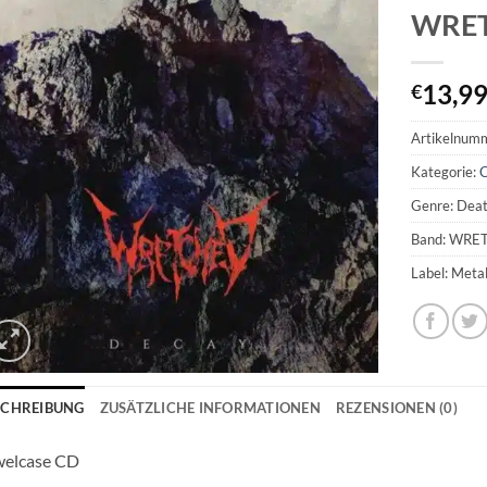
WRET
13,9
€
Artikelnum
Kategorie:
C
Genre: Deat
Band: WRE
Label: Meta
SCHREIBUNG
ZUSÄTZLICHE INFORMATIONEN
REZENSIONEN (0)
welcase CD