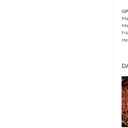
GP
Ma
Me
Fri
met
D