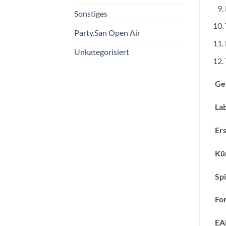
Sonstiges
Party.San Open Air
Unkategorisiert
Ge
Lab
Ers
Kün
Spi
Fo
EA