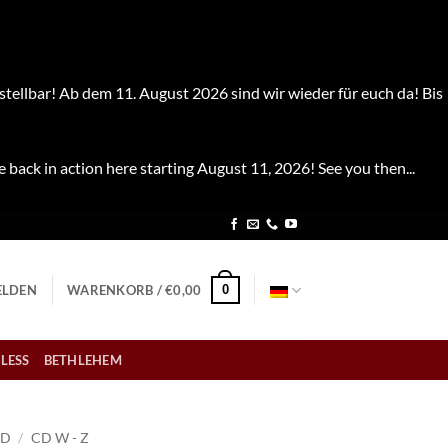
stellbar! Ab dem 11. August 2026 sind wir wieder für euch da! Bis
e back in action here starting August 11, 2026! See you then...
0
LDEN
WARENKORB /
€
0,00
LESS
BETHLEHEM
CD
/
CD W - Z