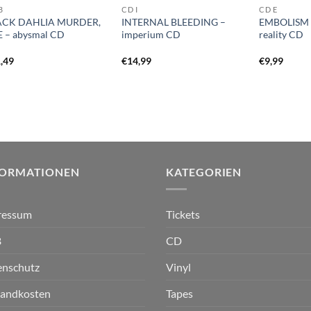
B
CD I
CD E
ACK DAHLIA MURDER,
INTERNAL BLEEDING –
EMBOLISM –
 – abysmal CD
imperium CD
reality CD
,49
€
14,99
€
9,99
FORMATIONEN
KATEGORIEN
ressum
Tickets
B
CD
enschutz
Vinyl
sandkosten
Tapes