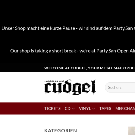
Unser Shop macht eine kurze Pause - wir sind auf dem Party.San O
Our shop is taking a short break - we’re at Party.San Open Air
Zum
WELCOME AT CUDGEL, YOUR METAL MAILORDE
Inhalt
springen
Suchen
nach:
TICKETS
CD
VINYL
TAPES
MERCHAN
KATEGORIEN