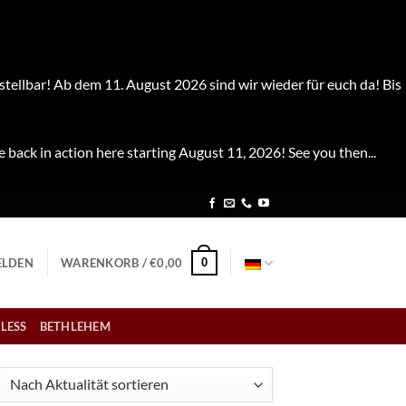
stellbar! Ab dem 11. August 2026 sind wir wieder für euch da! Bis
e back in action here starting August 11, 2026! See you then...
0
LDEN
WARENKORB /
€
0,00
LESS
BETHLEHEM
ch
tualität