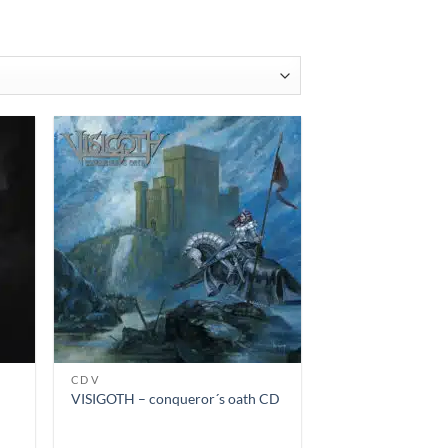
rtiert
CD V
VISIGOTH – conqueror´s oath CD