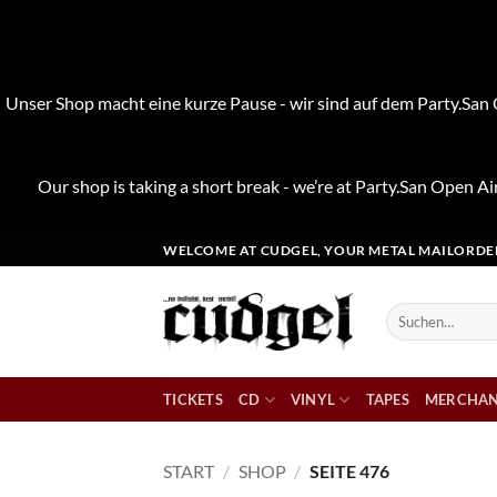
Unser Shop macht eine kurze Pause - wir sind auf dem Party.San O
Our shop is taking a short break - we’re at Party.San Open Air
Zum
WELCOME AT CUDGEL, YOUR METAL MAILORDE
Inhalt
springen
Suchen
nach:
TICKETS
CD
VINYL
TAPES
MERCHAN
START
/
SHOP
/
SEITE 476