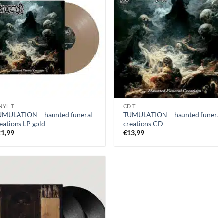
NYL T
CD T
UMULATION – haunted funeral
TUMULATION – haunted funer
eations LP gold
creations CD
21,99
€
13,99