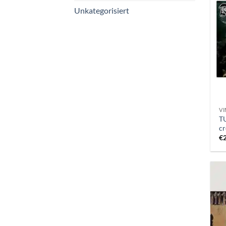
Unkategorisiert
VI
T
cr
€