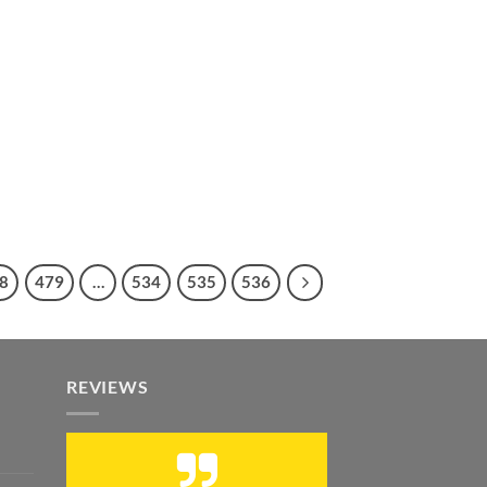
8
479
…
534
535
536
REVIEWS