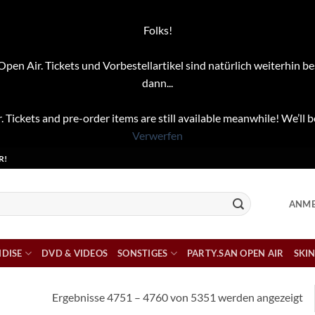
Folks!
pen Air. Tickets und Vorbestellartikel sind natürlich weiterhin be
dann...
. Tickets and pre-order items are still available meanwhile! We’ll b
Verwerfen
R!
ANME
DISE
DVD & VIDEOS
SONSTIGES
PARTY.SAN OPEN AIR
SKIN
Na
Ergebnisse 4751 – 4760 von 5351 werden angezeigt
Ak