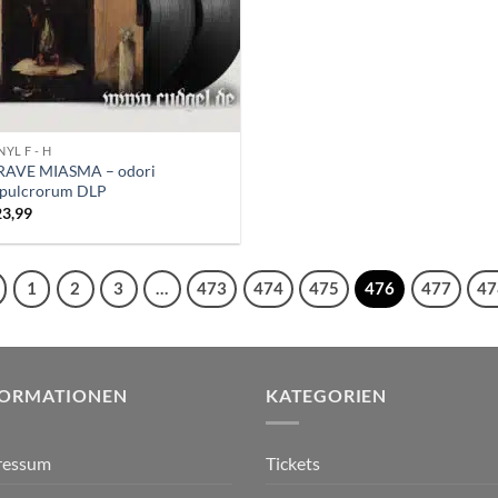
NYL F - H
RAVE MIASMA – odori
epulcrorum DLP
23,99
1
2
3
…
473
474
475
476
477
47
FORMATIONEN
KATEGORIEN
ressum
Tickets