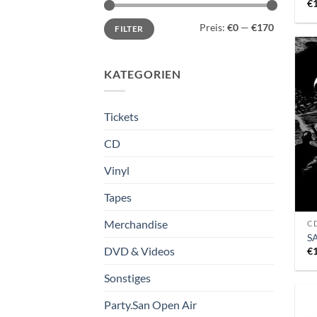
€
Min.
Max.
Preis:
€0
—
€170
FILTER
Preis
Preis
KATEGORIEN
Tickets
CD
Vinyl
Tapes
Merchandise
CD
S
DVD & Videos
€
Sonstiges
Party.San Open Air