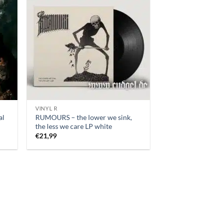
VINYL R
al
RUMOURS – the lower we sink,
the less we care LP white
€
21,99