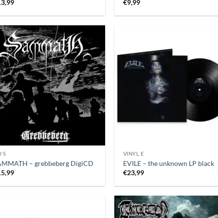
13,99
€
9,99
 S
VINYL E
AMMATH – grebbeberg DigiCD
EVILE – the unknown LP black
15,99
€
23,99