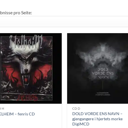
so
bnisse pro Seite:
D H
CD D
DOLD VORDE ENS NAVN –
ELHEIM – fenris CD
gjengangere i hjertets morke
DigiMCD