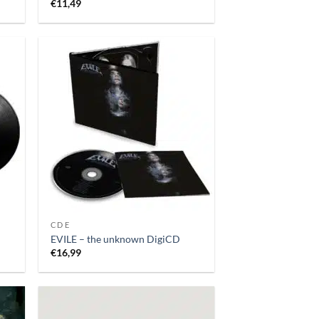
€
11,49
CD E
EVILE – the unknown DigiCD
€
16,99