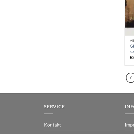
VI
G
s
€
SERVICE
IN
Kontakt
Imp