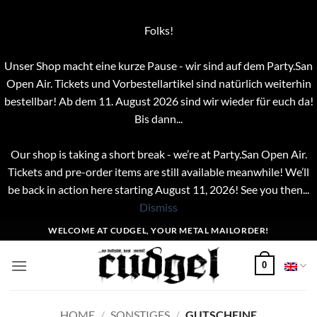
Folks!
Unser Shop macht eine kurze Pause - wir sind auf dem Party.San
Open Air. Tickets und Vorbestellartikel sind natürlich weiterhin
bestellbar! Ab dem 11. August 2026 sind wir wieder für euch da!
Bis dann...
Our shop is taking a short break - we’re at Party.San Open Air.
Tickets and pre-order items are still available meanwhile! We’ll
be back in action here starting August 11, 2026! See you then...
Dismiss
Skip
WELCOME AT CUDGEL, YOUR METAL MAILORDER!
to
content
0
HOME
/
SONSTIGES
/
GUTSCHEINE