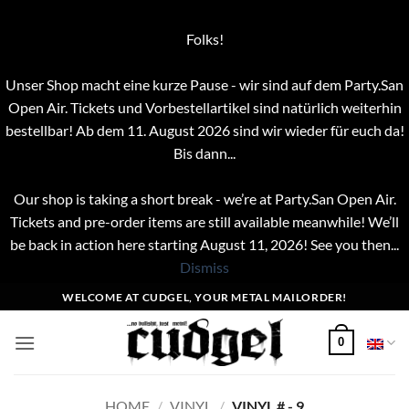
Folks!
Unser Shop macht eine kurze Pause - wir sind auf dem Party.San
Open Air. Tickets und Vorbestellartikel sind natürlich weiterhin
bestellbar! Ab dem 11. August 2026 sind wir wieder für euch da!
Bis dann...
Our shop is taking a short break - we’re at Party.San Open Air.
Tickets and pre-order items are still available meanwhile! We’ll
be back in action here starting August 11, 2026! See you then...
Dismiss
Skip
WELCOME AT CUDGEL, YOUR METAL MAILORDER!
to
content
0
HOME
/
VINYL
/
VINYL # - 9