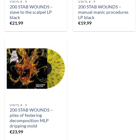
VINYL # - 9
VINYL # - 9
200 STAB WOUNDS –
200 STAB WOUNDS –
slave to the scalpel LP
manual manic procedures
black
LP black
€
21,99
€
19,99
VINYL # - 9
200 STAB WOUNDS –
piles of festering
decomposition MLP
dripping mold
€
23,99