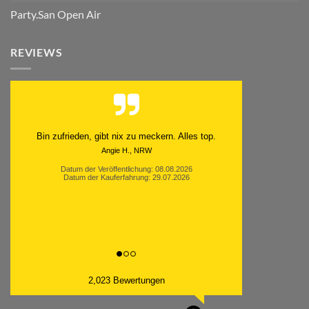
Party.San Open Air
REVIEWS
Bin zufrieden, gibt nix zu meckern. Alles top.
Angie H., NRW
Datum der Veröffentlichung: 08.08.2026
Datum der Kauferfahrung: 29.07.2026
2,023 Bewertungen